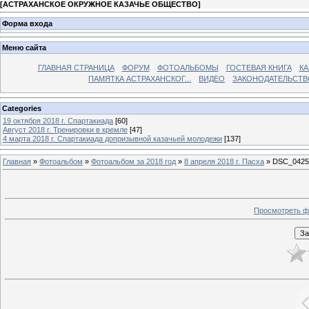
[
АСТРАХАНСКОЕ ОКРУЖНОЕ КАЗАЧЬЕ ОБЩЕСТВО
]
Форма входа
Меню сайта
ГЛАВНАЯ СТРАНИЦА
ФОРУМ
ФОТОАЛЬБОМЫ
ГОСТЕВАЯ КНИГА
КА
ПАМЯТКА АСТРАХАНСКОГ...
ВИДЕО
ЗАКОНОДАТЕЛЬСТВ
Categories
19 октября 2018 г. Спартакиада
[60]
Август 2018 г. Тренировки в кремле
[47]
4 марта 2018 г. Спартакиада допризывной казачьей молодежи
[137]
Главная
»
Фотоальбом
»
Фотоальбом за 2018 год
»
8 апреля 2018 г. Пасха
» DSC_0425
Просмотреть ф