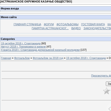
[
АСТРАХАНСКОЕ ОКРУЖНОЕ КАЗАЧЬЕ ОБЩЕСТВО
]
Форма входа
Меню сайта
ГЛАВНАЯ СТРАНИЦА
ФОРУМ
ФОТОАЛЬБОМЫ
ГОСТЕВАЯ КНИГА
КА
ПАМЯТКА АСТРАХАНСКОГ...
ВИДЕО
ЗАКОНОДАТЕЛЬСТВ
Categories
19 октября 2018 г. Спартакиада
[60]
Август 2018 г. Тренировки в кремле
[47]
4 марта 2018 г. Спартакиада допризывной казачьей молодежи
[137]
Главная
»
Фотоальбом
»
Фотоальбом за 2018 год
»
19 октября 2018 г. Спартакиада
» D
Просмотреть ф