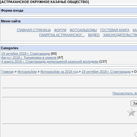
[
АСТРАХАНСКОЕ ОКРУЖНОЕ КАЗАЧЬЕ ОБЩЕСТВО
]
Форма входа
Меню сайта
ГЛАВНАЯ СТРАНИЦА
ФОРУМ
ФОТОАЛЬБОМЫ
ГОСТЕВАЯ КНИГА
КА
ПАМЯТКА АСТРАХАНСКОГ...
ВИДЕО
ЗАКОНОДАТЕЛЬСТВ
Categories
19 октября 2018 г. Спартакиада
[60]
Август 2018 г. Тренировки в кремле
[47]
4 марта 2018 г. Спартакиада допризывной казачьей молодежи
[137]
Главная
»
Фотоальбом
»
Фотоальбом за 2018 год
»
19 октября 2018 г. Спартакиада
» D
Просмотреть ф