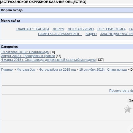
[
АСТРАХАНСКОЕ ОКРУЖНОЕ КАЗАЧЬЕ ОБЩЕСТВО
]
Форма входа
Меню сайта
ГЛАВНАЯ СТРАНИЦА
ФОРУМ
ФОТОАЛЬБОМЫ
ГОСТЕВАЯ КНИГА
КА
ПАМЯТКА АСТРАХАНСКОГ...
ВИДЕО
ЗАКОНОДАТЕЛЬСТВ
Categories
19 октября 2018 г. Спартакиада
[60]
Август 2018 г. Тренировки в кремле
[47]
4 марта 2018 г. Спартакиада допризывной казачьей молодежи
[137]
Главная
»
Фотоальбом
»
Фотоальбом за 2018 год
»
19 октября 2018 г. Спартакиада
» D
Просмотреть ф