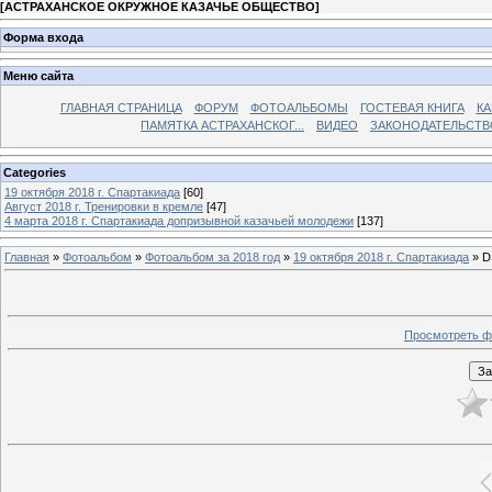
[
АСТРАХАНСКОЕ ОКРУЖНОЕ КАЗАЧЬЕ ОБЩЕСТВО
]
Форма входа
Меню сайта
ГЛАВНАЯ СТРАНИЦА
ФОРУМ
ФОТОАЛЬБОМЫ
ГОСТЕВАЯ КНИГА
КА
ПАМЯТКА АСТРАХАНСКОГ...
ВИДЕО
ЗАКОНОДАТЕЛЬСТВ
Categories
19 октября 2018 г. Спартакиада
[60]
Август 2018 г. Тренировки в кремле
[47]
4 марта 2018 г. Спартакиада допризывной казачьей молодежи
[137]
Главная
»
Фотоальбом
»
Фотоальбом за 2018 год
»
19 октября 2018 г. Спартакиада
» D
Просмотреть ф