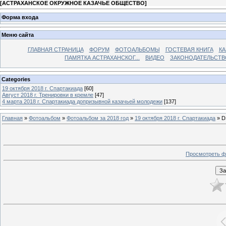
[
АСТРАХАНСКОЕ ОКРУЖНОЕ КАЗАЧЬЕ ОБЩЕСТВО
]
Форма входа
Меню сайта
ГЛАВНАЯ СТРАНИЦА
ФОРУМ
ФОТОАЛЬБОМЫ
ГОСТЕВАЯ КНИГА
КА
ПАМЯТКА АСТРАХАНСКОГ...
ВИДЕО
ЗАКОНОДАТЕЛЬСТВ
Categories
19 октября 2018 г. Спартакиада
[60]
Август 2018 г. Тренировки в кремле
[47]
4 марта 2018 г. Спартакиада допризывной казачьей молодежи
[137]
Главная
»
Фотоальбом
»
Фотоальбом за 2018 год
»
19 октября 2018 г. Спартакиада
» D
Просмотреть ф