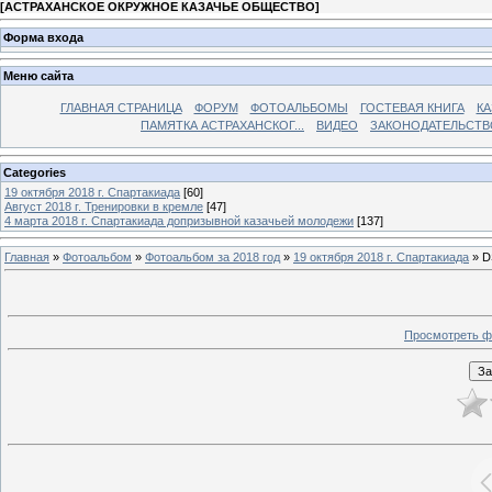
[
АСТРАХАНСКОЕ ОКРУЖНОЕ КАЗАЧЬЕ ОБЩЕСТВО
]
Форма входа
Меню сайта
ГЛАВНАЯ СТРАНИЦА
ФОРУМ
ФОТОАЛЬБОМЫ
ГОСТЕВАЯ КНИГА
КА
ПАМЯТКА АСТРАХАНСКОГ...
ВИДЕО
ЗАКОНОДАТЕЛЬСТВ
Categories
19 октября 2018 г. Спартакиада
[60]
Август 2018 г. Тренировки в кремле
[47]
4 марта 2018 г. Спартакиада допризывной казачьей молодежи
[137]
Главная
»
Фотоальбом
»
Фотоальбом за 2018 год
»
19 октября 2018 г. Спартакиада
» D
Просмотреть ф