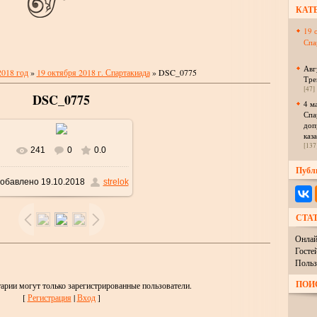
КАТ
19 
Спа
Авг
2018 год
»
19 октября 2018 г. Спартакиада
» DSC_0775
Тре
[47]
DSC_0775
4 м
Спа
доп
каз
[137
241
0
0.0
В реальном размере
Публ
обавлено
19.10.2018
strelok
1024x685
/ 115.0Kb
СТА
Онлай
Госте
Польз
ПОИ
арии могут только зарегистрированные пользователи.
[
Регистрация
|
Вход
]