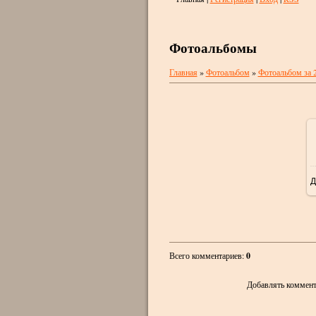
Фотоальбомы
Главная
»
Фотоальбом
»
Фотоальбом за 
Д
Всего комментариев
:
0
Добавлять коммент