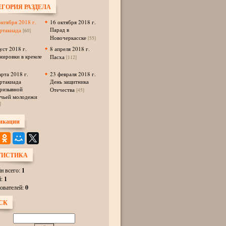
ЕГОРИЯ РАЗДЕЛА
октября 2018 г.
16 октября 2018 г.
Парад в
ртакиада
[60]
Новочеркасске
[55]
уст 2018 г.
8 апреля 2018 г.
нировки в кремле
Пасха
[112]
арта 2018 г.
23 февраля 2018 г.
ртакиада
День защитника
ризывной
Отечества
[45]
ачьей молодежи
]
икации
ТИСТИКА
н всего:
1
й:
1
ователей:
0
СК