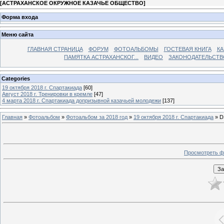
[
АСТРАХАНСКОЕ ОКРУЖНОЕ КАЗАЧЬЕ ОБЩЕСТВО
]
Форма входа
Меню сайта
ГЛАВНАЯ СТРАНИЦА
ФОРУМ
ФОТОАЛЬБОМЫ
ГОСТЕВАЯ КНИГА
КА
ПАМЯТКА АСТРАХАНСКОГ...
ВИДЕО
ЗАКОНОДАТЕЛЬСТВ
Categories
19 октября 2018 г. Спартакиада
[60]
Август 2018 г. Тренировки в кремле
[47]
4 марта 2018 г. Спартакиада допризывной казачьей молодежи
[137]
Главная
»
Фотоальбом
»
Фотоальбом за 2018 год
»
19 октября 2018 г. Спартакиада
» D
Просмотреть ф