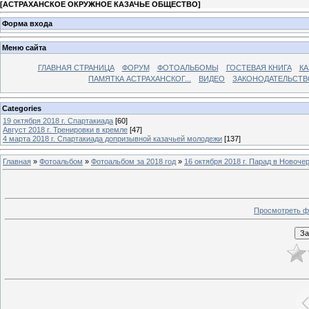
[
АСТРАХАНСКОЕ ОКРУЖНОЕ КАЗАЧЬЕ ОБЩЕСТВО
]
Форма входа
Меню сайта
ГЛАВНАЯ СТРАНИЦА
ФОРУМ
ФОТОАЛЬБОМЫ
ГОСТЕВАЯ КНИГА
КА
ПАМЯТКА АСТРАХАНСКОГ...
ВИДЕО
ЗАКОНОДАТЕЛЬСТВ
Categories
19 октября 2018 г. Спартакиада
[60]
Август 2018 г. Тренировки в кремле
[47]
4 марта 2018 г. Спартакиада допризывной казачьей молодежи
[137]
Главная
»
Фотоальбом
»
Фотоальбом за 2018 год
»
16 октября 2018 г. Парад в Новоче
Просмотреть ф