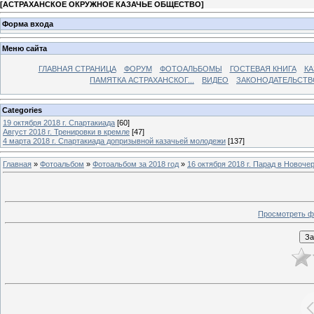
[
АСТРАХАНСКОЕ ОКРУЖНОЕ КАЗАЧЬЕ ОБЩЕСТВО
]
Форма входа
Меню сайта
ГЛАВНАЯ СТРАНИЦА
ФОРУМ
ФОТОАЛЬБОМЫ
ГОСТЕВАЯ КНИГА
КА
ПАМЯТКА АСТРАХАНСКОГ...
ВИДЕО
ЗАКОНОДАТЕЛЬСТВ
Categories
19 октября 2018 г. Спартакиада
[60]
Август 2018 г. Тренировки в кремле
[47]
4 марта 2018 г. Спартакиада допризывной казачьей молодежи
[137]
Главная
»
Фотоальбом
»
Фотоальбом за 2018 год
»
16 октября 2018 г. Парад в Новоче
Просмотреть ф