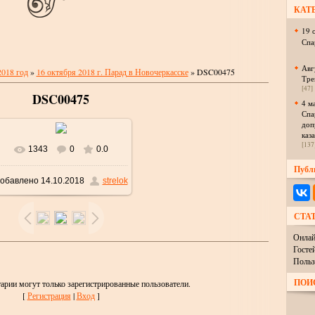
КАТ
19 
Спа
Авг
2018 год
»
16 октября 2018 г. Парад в Новочеркасске
» DSC00475
Тре
[47]
DSC00475
4 м
Спа
доп
каз
[137
1343
0
0.0
В реальном размере
Публ
обавлено
14.10.2018
strelok
1024x685
/ 346.3Kb
СТА
Онлай
Госте
Польз
ПОИ
арии могут только зарегистрированные пользователи.
[
Регистрация
|
Вход
]