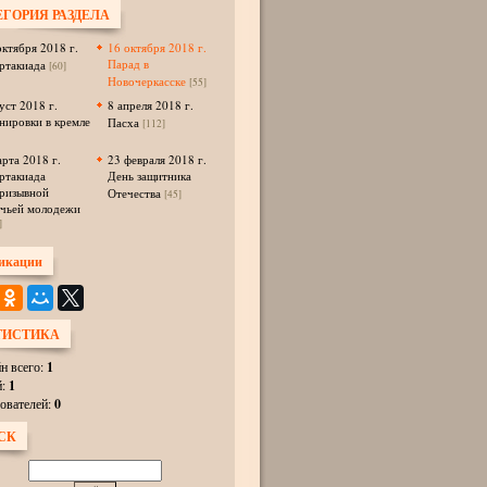
ЕГОРИЯ РАЗДЕЛА
октября 2018 г.
16 октября 2018 г.
Парад в
ртакиада
[60]
Новочеркасске
[55]
уст 2018 г.
8 апреля 2018 г.
нировки в кремле
Пасха
[112]
арта 2018 г.
23 февраля 2018 г.
ртакиада
День защитника
ризывной
Отечества
[45]
ачьей молодежи
]
икации
ТИСТИКА
н всего:
1
й:
1
ователей:
0
СК