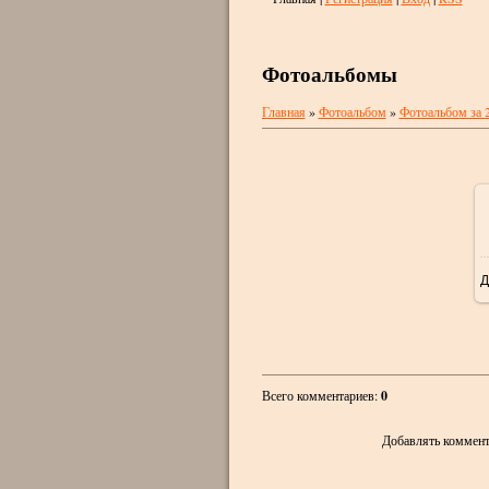
Фотоальбомы
Главная
»
Фотоальбом
»
Фотоальбом за 
Д
Всего комментариев
:
0
Добавлять коммент