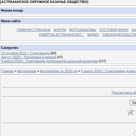
[
АСТРАХАНСКОЕ ОКРУЖНОЕ КАЗАЧЬЕ ОБЩЕСТВО
]
Форма входа
Меню сайта
ГЛАВНАЯ СТРАНИЦА
ФОРУМ
ФОТОАЛЬБОМЫ
ГОСТЕВАЯ КНИГА
КА
ПАМЯТКА АСТРАХАНСКОГ...
ВИДЕО
ЗАКОНОДАТЕЛЬСТВ
Categories
19 октября 2018 г. Спартакиада
[60]
Август 2018 г. Тренировки в кремле
[47]
4 марта 2018 г. Спартакиада допризывной казачьей молодежи
[137]
Главная
»
Фотоальбом
»
Фотоальбом за 2018 год
»
4 марта 2018 г. Спартакиада допр
Просмотреть ф