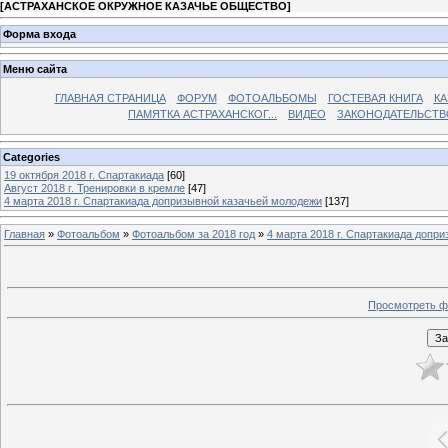
[
АСТРАХАНСКОЕ ОКРУЖНОЕ КАЗАЧЬЕ ОБЩЕСТВО
]
Форма входа
Меню сайта
ГЛАВНАЯ СТРАНИЦА
ФОРУМ
ФОТОАЛЬБОМЫ
ГОСТЕВАЯ КНИГА
КА
ПАМЯТКА АСТРАХАНСКОГ...
ВИДЕО
ЗАКОНОДАТЕЛЬСТВ
Categories
19 октября 2018 г. Спартакиада
[60]
Август 2018 г. Тренировки в кремле
[47]
4 марта 2018 г. Спартакиада допризывной казачьей молодежи
[137]
Главная
»
Фотоальбом
»
Фотоальбом за 2018 год
»
4 марта 2018 г. Спартакиада допр
Просмотреть ф