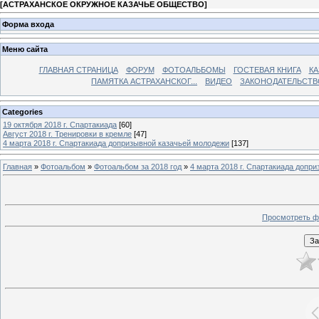
[
АСТРАХАНСКОЕ ОКРУЖНОЕ КАЗАЧЬЕ ОБЩЕСТВО
]
Форма входа
Меню сайта
ГЛАВНАЯ СТРАНИЦА
ФОРУМ
ФОТОАЛЬБОМЫ
ГОСТЕВАЯ КНИГА
КА
ПАМЯТКА АСТРАХАНСКОГ...
ВИДЕО
ЗАКОНОДАТЕЛЬСТВ
Categories
19 октября 2018 г. Спартакиада
[60]
Август 2018 г. Тренировки в кремле
[47]
4 марта 2018 г. Спартакиада допризывной казачьей молодежи
[137]
Главная
»
Фотоальбом
»
Фотоальбом за 2018 год
»
4 марта 2018 г. Спартакиада допр
Просмотреть ф