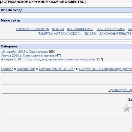
[
АСТРАХАНСКОЕ ОКРУЖНОЕ КАЗАЧЬЕ ОБЩЕСТВО
]
Форма входа
Меню сайта
ГЛАВНАЯ СТРАНИЦА
ФОРУМ
ФОТОАЛЬБОМЫ
ГОСТЕВАЯ КНИГА
КА
ПАМЯТКА АСТРАХАНСКОГ...
ВИДЕО
ЗАКОНОДАТЕЛЬСТВ
Categories
19 октября 2018 г. Спартакиада
[60]
Август 2018 г. Тренировки в кремле
[47]
4 марта 2018 г. Спартакиада допризывной казачьей молодежи
[137]
Главная
»
Фотоальбом
»
Фотоальбом за 2018 год
»
4 марта 2018 г. Спартакиада допр
Просмотреть ф