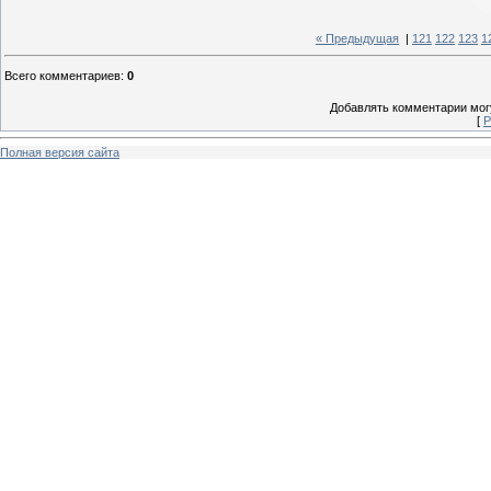
« Предыдущая
|
121
122
123
1
Всего комментариев
:
0
Добавлять комментарии могу
[
Р
Полная версия сайта