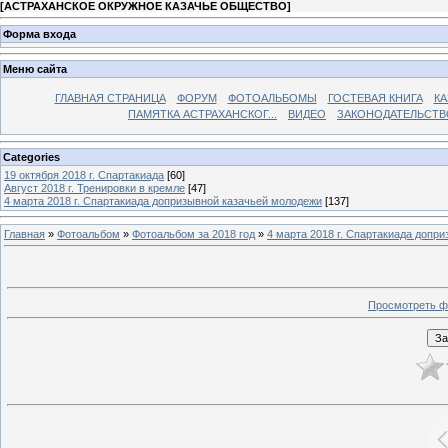
[
АСТРАХАНСКОЕ ОКРУЖНОЕ КАЗАЧЬЕ ОБЩЕСТВО
]
Форма входа
Меню сайта
ГЛАВНАЯ СТРАНИЦА
ФОРУМ
ФОТОАЛЬБОМЫ
ГОСТЕВАЯ КНИГА
КА
ПАМЯТКА АСТРАХАНСКОГ...
ВИДЕО
ЗАКОНОДАТЕЛЬСТВ
Categories
19 октября 2018 г. Спартакиада
[60]
Август 2018 г. Тренировки в кремле
[47]
4 марта 2018 г. Спартакиада допризывной казачьей молодежи
[137]
Главная
»
Фотоальбом
»
Фотоальбом за 2018 год
»
4 марта 2018 г. Спартакиада допр
Просмотреть ф