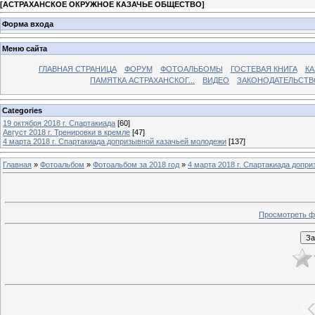
[
АСТРАХАНСКОЕ ОКРУЖНОЕ КАЗАЧЬЕ ОБЩЕСТВО
]
Форма входа
Меню сайта
ГЛАВНАЯ СТРАНИЦА
ФОРУМ
ФОТОАЛЬБОМЫ
ГОСТЕВАЯ КНИГА
КА
ПАМЯТКА АСТРАХАНСКОГ...
ВИДЕО
ЗАКОНОДАТЕЛЬСТВ
Categories
19 октября 2018 г. Спартакиада
[60]
Август 2018 г. Тренировки в кремле
[47]
4 марта 2018 г. Спартакиада допризывной казачьей молодежи
[137]
Главная
»
Фотоальбом
»
Фотоальбом за 2018 год
»
4 марта 2018 г. Спартакиада допр
Просмотреть ф