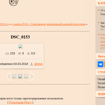
КАТ
19 
Спа
Авг
2018 год
»
4 марта 2018 г. Спартакиада допризывной казачьей молодежи
»
Тре
[47]
4 м
DSC_0153
Спа
доп
каз
[137
233
0
0.0
В реальном размере
Публ
обавлено
04.03.2018
strelok
1024x685
/ 98.8Kb
СТА
Онлай
Госте
Польз
ПОИ
арии могут только зарегистрированные пользователи.
[
Регистрация
|
Вход
]