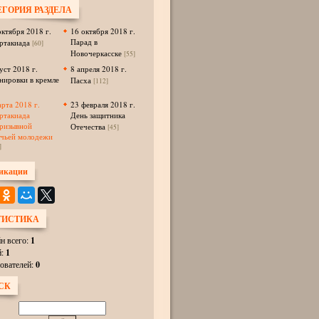
ЕГОРИЯ РАЗДЕЛА
октября 2018 г.
16 октября 2018 г.
Парад в
ртакиада
[60]
Новочеркасске
[55]
уст 2018 г.
8 апреля 2018 г.
нировки в кремле
Пасха
[112]
арта 2018 г.
23 февраля 2018 г.
ртакиада
День защитника
ризывной
Отечества
[45]
ачьей молодежи
]
икации
ТИСТИКА
н всего:
1
й:
1
ователей:
0
СК