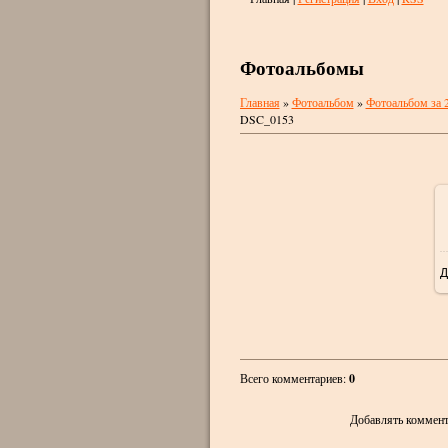
Фотоальбомы
Главная
»
Фотоальбом
»
Фотоальбом за 
DSC_0153
Д
Всего комментариев
:
0
Добавлять коммент