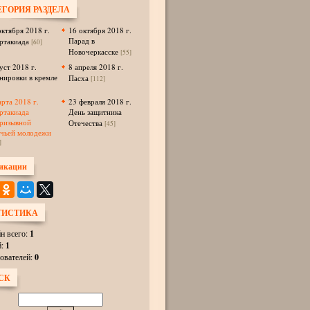
ЕГОРИЯ РАЗДЕЛА
октября 2018 г.
16 октября 2018 г.
Парад в
ртакиада
[60]
Новочеркасске
[55]
уст 2018 г.
8 апреля 2018 г.
нировки в кремле
Пасха
[112]
арта 2018 г.
23 февраля 2018 г.
ртакиада
День защитника
ризывной
Отечества
[45]
ачьей молодежи
]
икации
ТИСТИКА
н всего:
1
й:
1
ователей:
0
СК