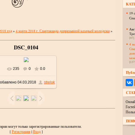
КАТ
19 
Спа
Авг
2018 год
»
4 марта 2018 г. Спартакиада допризывной казачьей молодежи
»
Тре
[47]
4 м
DSC_0104
Спа
доп
каз
[137
235
0
0.0
В реальном размере
Публ
обавлено
04.03.2018
strelok
1024x685
/ 116.6Kb
СТА
Онлай
Госте
Польз
ПОИ
арии могут только зарегистрированные пользователи.
[
Регистрация
|
Вход
]