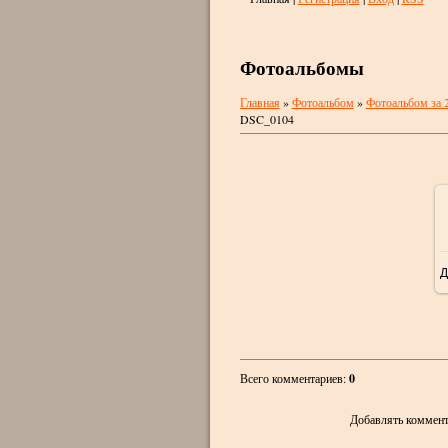
Фотоальбомы
Главная
»
Фотоальбом
»
Фотоальбом за 
DSC_0104
Д
Всего комментариев
:
0
Добавлять коммент