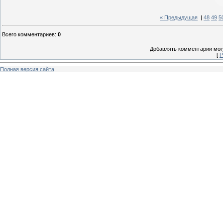
« Предыдущая
|
48
49
5
Всего комментариев
:
0
Добавлять комментарии могу
[
Р
Полная версия сайта