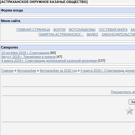
[
АСТРАХАНСКОЕ ОКРУЖНОЕ КАЗАЧЬЕ ОБЩЕСТВО
]
Форма входа
Меню сайта
ГЛАВНАЯ СТРАНИЦА
ФОРУМ
ФОТОАЛЬБОМЫ
ГОСТЕВАЯ КНИГА
КА
ПАМЯТКА АСТРАХАНСКОГ...
ВИДЕО
ЗАКОНОДАТЕЛЬСТВ
Categories
19 октября 2018 г. Спартакиада
[60]
Август 2018 г. Тренировки в кремле
[47]
4 марта 2018 г. Спартакиада допризывной казачьей молодежи
[137]
Главная
»
Фотоальбом
»
Фотоальбом за 2018 год
»
4 марта 2018 г. Спартакиада допр
Просмотреть ф