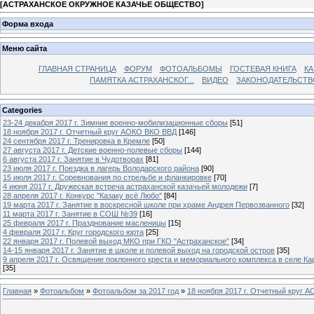
[
АСТРАХАНСКОЕ ОКРУЖНОЕ КАЗАЧЬЕ ОБЩЕСТВО
]
Форма входа
Меню сайта
ГЛАВНАЯ СТРАНИЦА
ФОРУМ
ФОТОАЛЬБОМЫ
ГОСТЕВАЯ КНИГА
КА
ПАМЯТКА АСТРАХАНСКОГ...
ВИДЕО
ЗАКОНОДАТЕЛЬСТВ
Categories
23-24 декабря 2017 г. Зимние военно-мобилизационные сборы
[51]
18 ноября 2017 г. Отчетный круг АОКО ВКО ВВД
[146]
24 сентября 2017 г. Тренировка в Кремле
[50]
27 августа 2017 г. Детские военно-полевые сборы
[144]
6 августа 2017 г. Занятие в Чудотворах
[81]
23 июля 2017 г. Поездка в лагерь Володарского района
[90]
15 июля 2017 г. Соревнования по стрельбе и фланкировке
[70]
4 июня 2017 г. Дружеская встреча астраханской казачьей молодежи
[7]
28 апреля 2017 г. Конкурс "Казаку всё Любо"
[84]
19 марта 2017 г. Занятие в воскресной школе при храме Андрея Первозванного
[32]
11 марта 2017 г. Занятие в СОШ №39
[16]
25 февраля 2017 г. Празднование масленицы
[15]
4 февраля 2017 г. Круг городского юрта
[25]
22 января 2017 г. Полевой выход МКО при ГКО "Астраханское"
[34]
14-15 января 2017 г. Занятие в школе и полевой выход на городской остров
[35]
9 апреля 2017 г. Освящение поклонного креста и мемориального комплекса в селе Ка
[35]
Главная
»
Фотоальбом
»
Фотоальбом за 2017 год
»
18 ноября 2017 г. Отчетный круг 