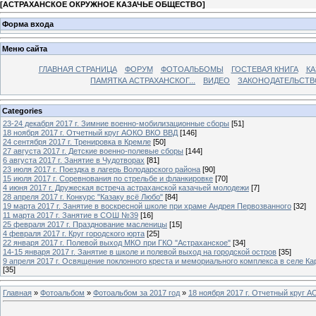
[
АСТРАХАНСКОЕ ОКРУЖНОЕ КАЗАЧЬЕ ОБЩЕСТВО
]
Форма входа
Меню сайта
ГЛАВНАЯ СТРАНИЦА
ФОРУМ
ФОТОАЛЬБОМЫ
ГОСТЕВАЯ КНИГА
КА
ПАМЯТКА АСТРАХАНСКОГ...
ВИДЕО
ЗАКОНОДАТЕЛЬСТВ
Categories
23-24 декабря 2017 г. Зимние военно-мобилизационные сборы
[51]
18 ноября 2017 г. Отчетный круг АОКО ВКО ВВД
[146]
24 сентября 2017 г. Тренировка в Кремле
[50]
27 августа 2017 г. Детские военно-полевые сборы
[144]
6 августа 2017 г. Занятие в Чудотворах
[81]
23 июля 2017 г. Поездка в лагерь Володарского района
[90]
15 июля 2017 г. Соревнования по стрельбе и фланкировке
[70]
4 июня 2017 г. Дружеская встреча астраханской казачьей молодежи
[7]
28 апреля 2017 г. Конкурс "Казаку всё Любо"
[84]
19 марта 2017 г. Занятие в воскресной школе при храме Андрея Первозванного
[32]
11 марта 2017 г. Занятие в СОШ №39
[16]
25 февраля 2017 г. Празднование масленицы
[15]
4 февраля 2017 г. Круг городского юрта
[25]
22 января 2017 г. Полевой выход МКО при ГКО "Астраханское"
[34]
14-15 января 2017 г. Занятие в школе и полевой выход на городской остров
[35]
9 апреля 2017 г. Освящение поклонного креста и мемориального комплекса в селе Ка
[35]
Главная
»
Фотоальбом
»
Фотоальбом за 2017 год
»
18 ноября 2017 г. Отчетный круг 