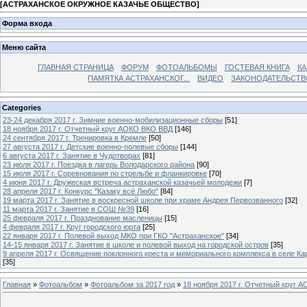
[
АСТРАХАНСКОЕ ОКРУЖНОЕ КАЗАЧЬЕ ОБЩЕСТВО
]
Форма входа
Меню сайта
ГЛАВНАЯ СТРАНИЦА
ФОРУМ
ФОТОАЛЬБОМЫ
ГОСТЕВАЯ КНИГА
КА
ПАМЯТКА АСТРАХАНСКОГ...
ВИДЕО
ЗАКОНОДАТЕЛЬСТВ
Categories
23-24 декабря 2017 г. Зимние военно-мобилизационные сборы
[51]
18 ноября 2017 г. Отчетный круг АОКО ВКО ВВД
[146]
24 сентября 2017 г. Тренировка в Кремле
[50]
27 августа 2017 г. Детские военно-полевые сборы
[144]
6 августа 2017 г. Занятие в Чудотворах
[81]
23 июля 2017 г. Поездка в лагерь Володарского района
[90]
15 июля 2017 г. Соревнования по стрельбе и фланкировке
[70]
4 июня 2017 г. Дружеская встреча астраханской казачьей молодежи
[7]
28 апреля 2017 г. Конкурс "Казаку всё Любо"
[84]
19 марта 2017 г. Занятие в воскресной школе при храме Андрея Первозванного
[32]
11 марта 2017 г. Занятие в СОШ №39
[16]
25 февраля 2017 г. Празднование масленицы
[15]
4 февраля 2017 г. Круг городского юрта
[25]
22 января 2017 г. Полевой выход МКО при ГКО "Астраханское"
[34]
14-15 января 2017 г. Занятие в школе и полевой выход на городской остров
[35]
9 апреля 2017 г. Освящение поклонного креста и мемориального комплекса в селе Ка
[35]
Главная
»
Фотоальбом
»
Фотоальбом за 2017 год
»
18 ноября 2017 г. Отчетный круг 