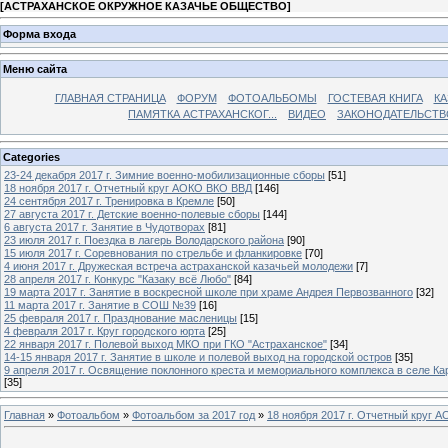
[
АСТРАХАНСКОЕ ОКРУЖНОЕ КАЗАЧЬЕ ОБЩЕСТВО
]
Форма входа
Меню сайта
ГЛАВНАЯ СТРАНИЦА
ФОРУМ
ФОТОАЛЬБОМЫ
ГОСТЕВАЯ КНИГА
КА
ПАМЯТКА АСТРАХАНСКОГ...
ВИДЕО
ЗАКОНОДАТЕЛЬСТВ
Categories
23-24 декабря 2017 г. Зимние военно-мобилизационные сборы
[51]
18 ноября 2017 г. Отчетный круг АОКО ВКО ВВД
[146]
24 сентября 2017 г. Тренировка в Кремле
[50]
27 августа 2017 г. Детские военно-полевые сборы
[144]
6 августа 2017 г. Занятие в Чудотворах
[81]
23 июля 2017 г. Поездка в лагерь Володарского района
[90]
15 июля 2017 г. Соревнования по стрельбе и фланкировке
[70]
4 июня 2017 г. Дружеская встреча астраханской казачьей молодежи
[7]
28 апреля 2017 г. Конкурс "Казаку всё Любо"
[84]
19 марта 2017 г. Занятие в воскресной школе при храме Андрея Первозванного
[32]
11 марта 2017 г. Занятие в СОШ №39
[16]
25 февраля 2017 г. Празднование масленицы
[15]
4 февраля 2017 г. Круг городского юрта
[25]
22 января 2017 г. Полевой выход МКО при ГКО "Астраханское"
[34]
14-15 января 2017 г. Занятие в школе и полевой выход на городской остров
[35]
9 апреля 2017 г. Освящение поклонного креста и мемориального комплекса в селе Ка
[35]
Главная
»
Фотоальбом
»
Фотоальбом за 2017 год
»
18 ноября 2017 г. Отчетный круг 