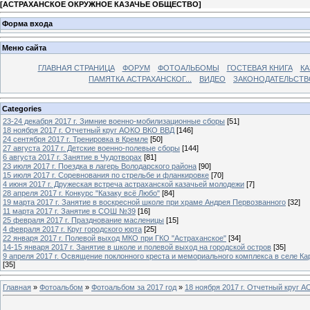
[
АСТРАХАНСКОЕ ОКРУЖНОЕ КАЗАЧЬЕ ОБЩЕСТВО
]
Форма входа
Меню сайта
ГЛАВНАЯ СТРАНИЦА
ФОРУМ
ФОТОАЛЬБОМЫ
ГОСТЕВАЯ КНИГА
КА
ПАМЯТКА АСТРАХАНСКОГ...
ВИДЕО
ЗАКОНОДАТЕЛЬСТВ
Categories
23-24 декабря 2017 г. Зимние военно-мобилизационные сборы
[51]
18 ноября 2017 г. Отчетный круг АОКО ВКО ВВД
[146]
24 сентября 2017 г. Тренировка в Кремле
[50]
27 августа 2017 г. Детские военно-полевые сборы
[144]
6 августа 2017 г. Занятие в Чудотворах
[81]
23 июля 2017 г. Поездка в лагерь Володарского района
[90]
15 июля 2017 г. Соревнования по стрельбе и фланкировке
[70]
4 июня 2017 г. Дружеская встреча астраханской казачьей молодежи
[7]
28 апреля 2017 г. Конкурс "Казаку всё Любо"
[84]
19 марта 2017 г. Занятие в воскресной школе при храме Андрея Первозванного
[32]
11 марта 2017 г. Занятие в СОШ №39
[16]
25 февраля 2017 г. Празднование масленицы
[15]
4 февраля 2017 г. Круг городского юрта
[25]
22 января 2017 г. Полевой выход МКО при ГКО "Астраханское"
[34]
14-15 января 2017 г. Занятие в школе и полевой выход на городской остров
[35]
9 апреля 2017 г. Освящение поклонного креста и мемориального комплекса в селе Ка
[35]
Главная
»
Фотоальбом
»
Фотоальбом за 2017 год
»
18 ноября 2017 г. Отчетный круг 