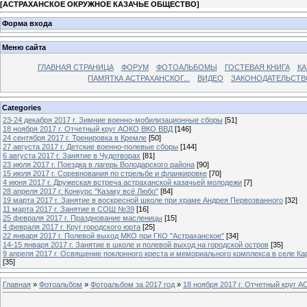
[
АСТРАХАНСКОЕ ОКРУЖНОЕ КАЗАЧЬЕ ОБЩЕСТВО
]
Форма входа
Меню сайта
ГЛАВНАЯ СТРАНИЦА
ФОРУМ
ФОТОАЛЬБОМЫ
ГОСТЕВАЯ КНИГА
КА
ПАМЯТКА АСТРАХАНСКОГ...
ВИДЕО
ЗАКОНОДАТЕЛЬСТВ
Categories
23-24 декабря 2017 г. Зимние военно-мобилизационные сборы
[51]
18 ноября 2017 г. Отчетный круг АОКО ВКО ВВД
[146]
24 сентября 2017 г. Тренировка в Кремле
[50]
27 августа 2017 г. Детские военно-полевые сборы
[144]
6 августа 2017 г. Занятие в Чудотворах
[81]
23 июля 2017 г. Поездка в лагерь Володарского района
[90]
15 июля 2017 г. Соревнования по стрельбе и фланкировке
[70]
4 июня 2017 г. Дружеская встреча астраханской казачьей молодежи
[7]
28 апреля 2017 г. Конкурс "Казаку всё Любо"
[84]
19 марта 2017 г. Занятие в воскресной школе при храме Андрея Первозванного
[32]
11 марта 2017 г. Занятие в СОШ №39
[16]
25 февраля 2017 г. Празднование масленицы
[15]
4 февраля 2017 г. Круг городского юрта
[25]
22 января 2017 г. Полевой выход МКО при ГКО "Астраханское"
[34]
14-15 января 2017 г. Занятие в школе и полевой выход на городской остров
[35]
9 апреля 2017 г. Освящение поклонного креста и мемориального комплекса в селе Ка
[35]
Главная
»
Фотоальбом
»
Фотоальбом за 2017 год
»
18 ноября 2017 г. Отчетный круг 