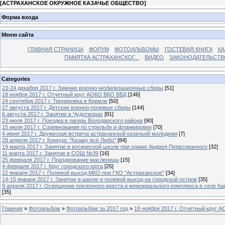
[
АСТРАХАНСКОЕ ОКРУЖНОЕ КАЗАЧЬЕ ОБЩЕСТВО
]
Форма входа
Меню сайта
ГЛАВНАЯ СТРАНИЦА
ФОРУМ
ФОТОАЛЬБОМЫ
ГОСТЕВАЯ КНИГА
КА
ПАМЯТКА АСТРАХАНСКОГ...
ВИДЕО
ЗАКОНОДАТЕЛЬСТВ
Categories
23-24 декабря 2017 г. Зимние военно-мобилизационные сборы
[51]
18 ноября 2017 г. Отчетный круг АОКО ВКО ВВД
[146]
24 сентября 2017 г. Тренировка в Кремле
[50]
27 августа 2017 г. Детские военно-полевые сборы
[144]
6 августа 2017 г. Занятие в Чудотворах
[81]
23 июля 2017 г. Поездка в лагерь Володарского района
[90]
15 июля 2017 г. Соревнования по стрельбе и фланкировке
[70]
4 июня 2017 г. Дружеская встреча астраханской казачьей молодежи
[7]
28 апреля 2017 г. Конкурс "Казаку всё Любо"
[84]
19 марта 2017 г. Занятие в воскресной школе при храме Андрея Первозванного
[32]
11 марта 2017 г. Занятие в СОШ №39
[16]
25 февраля 2017 г. Празднование масленицы
[15]
4 февраля 2017 г. Круг городского юрта
[25]
22 января 2017 г. Полевой выход МКО при ГКО "Астраханское"
[34]
14-15 января 2017 г. Занятие в школе и полевой выход на городской остров
[35]
9 апреля 2017 г. Освящение поклонного креста и мемориального комплекса в селе Ка
[35]
Главная
»
Фотоальбом
»
Фотоальбом за 2017 год
»
18 ноября 2017 г. Отчетный круг 