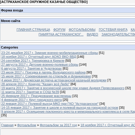
[
АСТРАХАНСКОЕ ОКРУЖНОЕ КАЗАЧЬЕ ОБЩЕСТВО
]
Форма входа
Меню сайта
ГЛАВНАЯ СТРАНИЦА
ФОРУМ
ФОТОАЛЬБОМЫ
ГОСТЕВАЯ КНИГА
КА
ПАМЯТКА АСТРАХАНСКОГ...
ВИДЕО
ЗАКОНОДАТЕЛЬСТВ
Categories
23-24 декабря 2017 г. Зимние военно-мобилизационные сборы
[51]
18 ноября 2017 г. Отчетный круг АОКО ВКО ВВД
[146]
24 сентября 2017 г. Тренировка в Кремле
[50]
27 августа 2017 г. Детские военно-полевые сборы
[144]
6 августа 2017 г. Занятие в Чудотворах
[81]
23 июля 2017 г. Поездка в лагерь Володарского района
[90]
15 июля 2017 г. Соревнования по стрельбе и фланкировке
[70]
4 июня 2017 г. Дружеская встреча астраханской казачьей молодежи
[7]
28 апреля 2017 г. Конкурс "Казаку всё Любо"
[84]
19 марта 2017 г. Занятие в воскресной школе при храме Андрея Первозванного
[32]
11 марта 2017 г. Занятие в СОШ №39
[16]
25 февраля 2017 г. Празднование масленицы
[15]
4 февраля 2017 г. Круг городского юрта
[25]
22 января 2017 г. Полевой выход МКО при ГКО "Астраханское"
[34]
14-15 января 2017 г. Занятие в школе и полевой выход на городской остров
[35]
9 апреля 2017 г. Освящение поклонного креста и мемориального комплекса в селе Ка
[35]
Главная
»
Фотоальбом
»
Фотоальбом за 2017 год
»
18 ноября 2017 г. Отчетный круг 