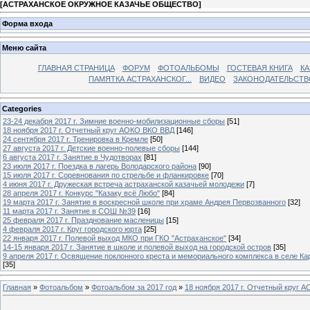
[
АСТРАХАНСКОЕ ОКРУЖНОЕ КАЗАЧЬЕ ОБЩЕСТВО
]
Форма входа
Меню сайта
ГЛАВНАЯ СТРАНИЦА
ФОРУМ
ФОТОАЛЬБОМЫ
ГОСТЕВАЯ КНИГА
КА
ПАМЯТКА АСТРАХАНСКОГ...
ВИДЕО
ЗАКОНОДАТЕЛЬСТВ
Categories
23-24 декабря 2017 г. Зимние военно-мобилизационные сборы
[51]
18 ноября 2017 г. Отчетный круг АОКО ВКО ВВД
[146]
24 сентября 2017 г. Тренировка в Кремле
[50]
27 августа 2017 г. Детские военно-полевые сборы
[144]
6 августа 2017 г. Занятие в Чудотворах
[81]
23 июля 2017 г. Поездка в лагерь Володарского района
[90]
15 июля 2017 г. Соревнования по стрельбе и фланкировке
[70]
4 июня 2017 г. Дружеская встреча астраханской казачьей молодежи
[7]
28 апреля 2017 г. Конкурс "Казаку всё Любо"
[84]
19 марта 2017 г. Занятие в воскресной школе при храме Андрея Первозванного
[32]
11 марта 2017 г. Занятие в СОШ №39
[16]
25 февраля 2017 г. Празднование масленицы
[15]
4 февраля 2017 г. Круг городского юрта
[25]
22 января 2017 г. Полевой выход МКО при ГКО "Астраханское"
[34]
14-15 января 2017 г. Занятие в школе и полевой выход на городской остров
[35]
9 апреля 2017 г. Освящение поклонного креста и мемориального комплекса в селе Ка
[35]
Главная
»
Фотоальбом
»
Фотоальбом за 2017 год
»
18 ноября 2017 г. Отчетный круг 