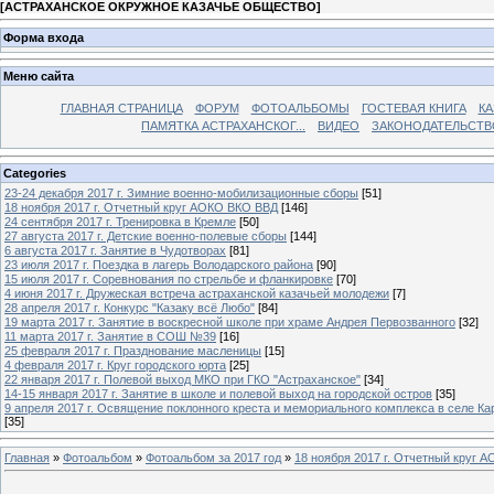
[
АСТРАХАНСКОЕ ОКРУЖНОЕ КАЗАЧЬЕ ОБЩЕСТВО
]
Форма входа
Меню сайта
ГЛАВНАЯ СТРАНИЦА
ФОРУМ
ФОТОАЛЬБОМЫ
ГОСТЕВАЯ КНИГА
КА
ПАМЯТКА АСТРАХАНСКОГ...
ВИДЕО
ЗАКОНОДАТЕЛЬСТВ
Categories
23-24 декабря 2017 г. Зимние военно-мобилизационные сборы
[51]
18 ноября 2017 г. Отчетный круг АОКО ВКО ВВД
[146]
24 сентября 2017 г. Тренировка в Кремле
[50]
27 августа 2017 г. Детские военно-полевые сборы
[144]
6 августа 2017 г. Занятие в Чудотворах
[81]
23 июля 2017 г. Поездка в лагерь Володарского района
[90]
15 июля 2017 г. Соревнования по стрельбе и фланкировке
[70]
4 июня 2017 г. Дружеская встреча астраханской казачьей молодежи
[7]
28 апреля 2017 г. Конкурс "Казаку всё Любо"
[84]
19 марта 2017 г. Занятие в воскресной школе при храме Андрея Первозванного
[32]
11 марта 2017 г. Занятие в СОШ №39
[16]
25 февраля 2017 г. Празднование масленицы
[15]
4 февраля 2017 г. Круг городского юрта
[25]
22 января 2017 г. Полевой выход МКО при ГКО "Астраханское"
[34]
14-15 января 2017 г. Занятие в школе и полевой выход на городской остров
[35]
9 апреля 2017 г. Освящение поклонного креста и мемориального комплекса в селе Ка
[35]
Главная
»
Фотоальбом
»
Фотоальбом за 2017 год
»
18 ноября 2017 г. Отчетный круг 