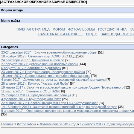
[
АСТРАХАНСКОЕ ОКРУЖНОЕ КАЗАЧЬЕ ОБЩЕСТВО
]
Форма входа
Меню сайта
ГЛАВНАЯ СТРАНИЦА
ФОРУМ
ФОТОАЛЬБОМЫ
ГОСТЕВАЯ КНИГА
КА
ПАМЯТКА АСТРАХАНСКОГ...
ВИДЕО
ЗАКОНОДАТЕЛЬСТВ
Categories
23-24 декабря 2017 г. Зимние военно-мобилизационные сборы
[51]
18 ноября 2017 г. Отчетный круг АОКО ВКО ВВД
[146]
24 сентября 2017 г. Тренировка в Кремле
[50]
27 августа 2017 г. Детские военно-полевые сборы
[144]
6 августа 2017 г. Занятие в Чудотворах
[81]
23 июля 2017 г. Поездка в лагерь Володарского района
[90]
15 июля 2017 г. Соревнования по стрельбе и фланкировке
[70]
4 июня 2017 г. Дружеская встреча астраханской казачьей молодежи
[7]
28 апреля 2017 г. Конкурс "Казаку всё Любо"
[84]
19 марта 2017 г. Занятие в воскресной школе при храме Андрея Первозванного
[32]
11 марта 2017 г. Занятие в СОШ №39
[16]
25 февраля 2017 г. Празднование масленицы
[15]
4 февраля 2017 г. Круг городского юрта
[25]
22 января 2017 г. Полевой выход МКО при ГКО "Астраханское"
[34]
14-15 января 2017 г. Занятие в школе и полевой выход на городской остров
[35]
9 апреля 2017 г. Освящение поклонного креста и мемориального комплекса в селе Ка
[35]
Главная
»
Фотоальбом
»
Фотоальбом за 2017 год
»
12 ноября 2017 г. Один год молоде