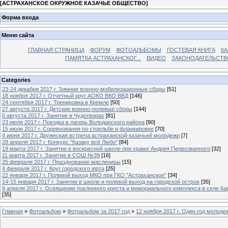
[
АСТРАХАНСКОЕ ОКРУЖНОЕ КАЗАЧЬЕ ОБЩЕСТВО
]
Форма входа
Меню сайта
ГЛАВНАЯ СТРАНИЦА
ФОРУМ
ФОТОАЛЬБОМЫ
ГОСТЕВАЯ КНИГА
КА
ПАМЯТКА АСТРАХАНСКОГ...
ВИДЕО
ЗАКОНОДАТЕЛЬСТВ
Categories
23-24 декабря 2017 г. Зимние военно-мобилизационные сборы
[51]
18 ноября 2017 г. Отчетный круг АОКО ВКО ВВД
[146]
24 сентября 2017 г. Тренировка в Кремле
[50]
27 августа 2017 г. Детские военно-полевые сборы
[144]
6 августа 2017 г. Занятие в Чудотворах
[81]
23 июля 2017 г. Поездка в лагерь Володарского района
[90]
15 июля 2017 г. Соревнования по стрельбе и фланкировке
[70]
4 июня 2017 г. Дружеская встреча астраханской казачьей молодежи
[7]
28 апреля 2017 г. Конкурс "Казаку всё Любо"
[84]
19 марта 2017 г. Занятие в воскресной школе при храме Андрея Первозванного
[32]
11 марта 2017 г. Занятие в СОШ №39
[16]
25 февраля 2017 г. Празднование масленицы
[15]
4 февраля 2017 г. Круг городского юрта
[25]
22 января 2017 г. Полевой выход МКО при ГКО "Астраханское"
[34]
14-15 января 2017 г. Занятие в школе и полевой выход на городской остров
[35]
9 апреля 2017 г. Освящение поклонного креста и мемориального комплекса в селе Ка
[35]
Главная
»
Фотоальбом
»
Фотоальбом за 2017 год
»
12 ноября 2017 г. Один год молоде