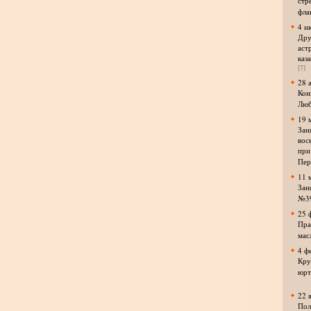
стр
фла
4 и
Дру
аст
каз
[7]
28 
Кон
Люб
19 
Зан
вос
при
Пер
11 
Зан
№3
25 
Пра
мас
4 ф
Кру
юрт
22 
Пол