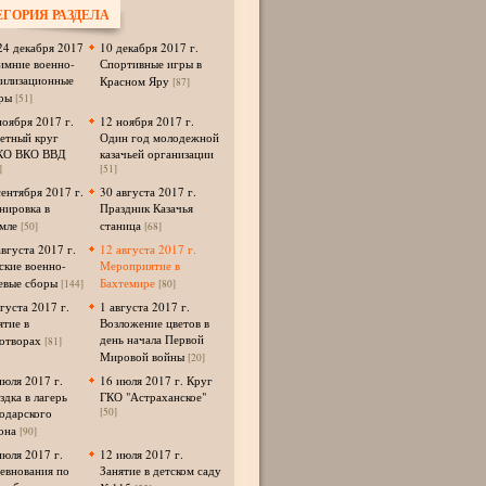
ЕГОРИЯ РАЗДЕЛА
24 декабря 2017
10 декабря 2017 г.
Зимние военно-
Спортивные игры в
илизационные
Красном Яру
[87]
ры
[51]
ноября 2017 г.
12 ноября 2017 г.
етный круг
Один год молодежной
КО ВКО ВВД
казачьей организации
]
[51]
сентября 2017 г.
30 августа 2017 г.
нировка в
Праздник Казачья
мле
станица
[50]
[68]
августа 2017 г.
12 августа 2017 г.
ские военно-
Мероприятие в
евые сборы
Бахтемире
[144]
[80]
вгуста 2017 г.
1 августа 2017 г.
ятие в
Возложение цветов в
день начала Первой
отворах
[81]
Мировой войны
[20]
июля 2017 г.
16 июля 2017 г. Круг
здка в лагерь
ГКО "Астраханское"
одарского
[50]
она
[90]
июля 2017 г.
12 июля 2017 г.
евнования по
Занятие в детском саду