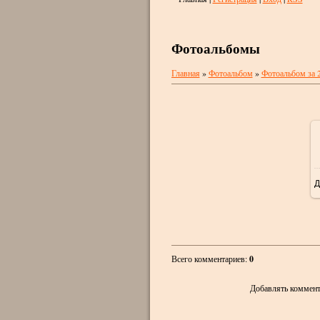
Фотоальбомы
Главная
»
Фотоальбом
»
Фотоальбом за 
Д
Всего комментариев
:
0
Добавлять коммент