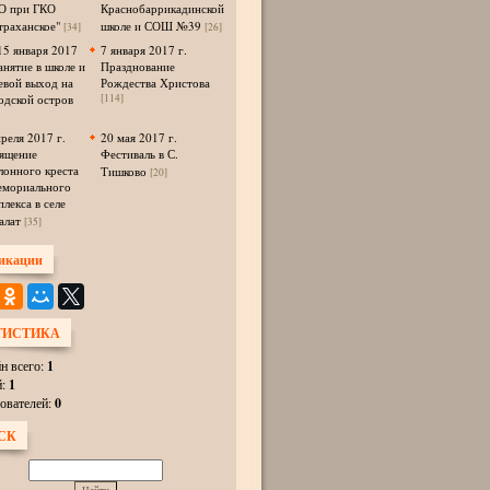
 при ГКО
Краснобаррикадинской
траханское"
школе и СОШ №39
[34]
[26]
15 января 2017
7 января 2017 г.
анятие в школе и
Празднование
евой выход на
Рождества Христова
одской остров
[114]
преля 2017 г.
20 мая 2017 г.
ящение
Фестиваль в С.
лонного креста
Тишково
[20]
емориального
плекса в селе
алат
[35]
икации
ТИСТИКА
н всего:
1
й:
1
ователей:
0
СК