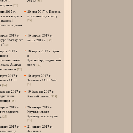
ельбе и
№115
[55]
нкировке
[70]
юня 2017 г.
20 мая 2017 г. Поездка
жеская встреча
к поклонному кресту
раханской
[97]
ачьей молодежи
апреля 2017 г.
16 апреля 2017 г.
курс "Казаку всё
пасха 2017 г.
[56]
о"
[84]
марта 2017 г.
18 марта 2017 г. Урок
ятие в
в
кресной школе
Краснобаррикадинской
 храме Андрея
школе
[32]
возванного
[32]
марта 2017 г.
10 марта 2017 г.
ятие в СОШ
Занятие в СОШ №26
[5]
9
[16]
февраля 2017 г.
19 февраля 2017 г.
зднование
Казачий сполох
[138]
леницы
[15]
евраля 2017 г.
26 января 2017 г.
г городского
Круглый стол в
Краеведческом музее
а
[25]
[25]
января 2017 г.
21 января 2017 г.
евой выход
Занятие в