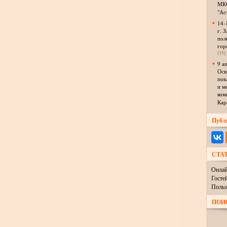
МКО
"Ас
14-
г. З
пол
гор
[35]
9 а
Осв
пок
и м
ком
Кар
Публ
СТА
Онлай
Госте
Польз
ПОИ