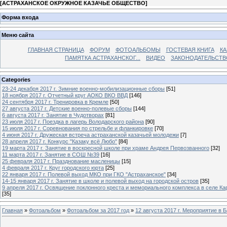
[
АСТРАХАНСКОЕ ОКРУЖНОЕ КАЗАЧЬЕ ОБЩЕСТВО
]
Форма входа
Меню сайта
ГЛАВНАЯ СТРАНИЦА
ФОРУМ
ФОТОАЛЬБОМЫ
ГОСТЕВАЯ КНИГА
КА
ПАМЯТКА АСТРАХАНСКОГ...
ВИДЕО
ЗАКОНОДАТЕЛЬСТВ
Categories
23-24 декабря 2017 г. Зимние военно-мобилизационные сборы
[51]
18 ноября 2017 г. Отчетный круг АОКО ВКО ВВД
[146]
24 сентября 2017 г. Тренировка в Кремле
[50]
27 августа 2017 г. Детские военно-полевые сборы
[144]
6 августа 2017 г. Занятие в Чудотворах
[81]
23 июля 2017 г. Поездка в лагерь Володарского района
[90]
15 июля 2017 г. Соревнования по стрельбе и фланкировке
[70]
4 июня 2017 г. Дружеская встреча астраханской казачьей молодежи
[7]
28 апреля 2017 г. Конкурс "Казаку всё Любо"
[84]
19 марта 2017 г. Занятие в воскресной школе при храме Андрея Первозванного
[32]
11 марта 2017 г. Занятие в СОШ №39
[16]
25 февраля 2017 г. Празднование масленицы
[15]
4 февраля 2017 г. Круг городского юрта
[25]
22 января 2017 г. Полевой выход МКО при ГКО "Астраханское"
[34]
14-15 января 2017 г. Занятие в школе и полевой выход на городской остров
[35]
9 апреля 2017 г. Освящение поклонного креста и мемориального комплекса в селе Ка
[35]
Главная
»
Фотоальбом
»
Фотоальбом за 2017 год
»
12 августа 2017 г. Мероприятие в 