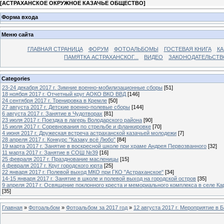
[
АСТРАХАНСКОЕ ОКРУЖНОЕ КАЗАЧЬЕ ОБЩЕСТВО
]
Форма входа
Меню сайта
ГЛАВНАЯ СТРАНИЦА
ФОРУМ
ФОТОАЛЬБОМЫ
ГОСТЕВАЯ КНИГА
КА
ПАМЯТКА АСТРАХАНСКОГ...
ВИДЕО
ЗАКОНОДАТЕЛЬСТВ
Categories
23-24 декабря 2017 г. Зимние военно-мобилизационные сборы
[51]
18 ноября 2017 г. Отчетный круг АОКО ВКО ВВД
[146]
24 сентября 2017 г. Тренировка в Кремле
[50]
27 августа 2017 г. Детские военно-полевые сборы
[144]
6 августа 2017 г. Занятие в Чудотворах
[81]
23 июля 2017 г. Поездка в лагерь Володарского района
[90]
15 июля 2017 г. Соревнования по стрельбе и фланкировке
[70]
4 июня 2017 г. Дружеская встреча астраханской казачьей молодежи
[7]
28 апреля 2017 г. Конкурс "Казаку всё Любо"
[84]
19 марта 2017 г. Занятие в воскресной школе при храме Андрея Первозванного
[32]
11 марта 2017 г. Занятие в СОШ №39
[16]
25 февраля 2017 г. Празднование масленицы
[15]
4 февраля 2017 г. Круг городского юрта
[25]
22 января 2017 г. Полевой выход МКО при ГКО "Астраханское"
[34]
14-15 января 2017 г. Занятие в школе и полевой выход на городской остров
[35]
9 апреля 2017 г. Освящение поклонного креста и мемориального комплекса в селе Ка
[35]
Главная
»
Фотоальбом
»
Фотоальбом за 2017 год
»
12 августа 2017 г. Мероприятие в 