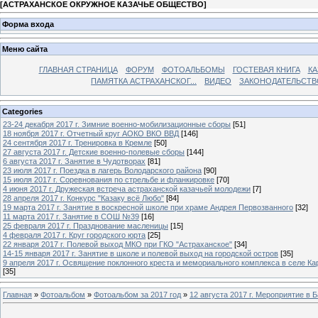
[
АСТРАХАНСКОЕ ОКРУЖНОЕ КАЗАЧЬЕ ОБЩЕСТВО
]
Форма входа
Меню сайта
ГЛАВНАЯ СТРАНИЦА
ФОРУМ
ФОТОАЛЬБОМЫ
ГОСТЕВАЯ КНИГА
КА
ПАМЯТКА АСТРАХАНСКОГ...
ВИДЕО
ЗАКОНОДАТЕЛЬСТВ
Categories
23-24 декабря 2017 г. Зимние военно-мобилизационные сборы
[51]
18 ноября 2017 г. Отчетный круг АОКО ВКО ВВД
[146]
24 сентября 2017 г. Тренировка в Кремле
[50]
27 августа 2017 г. Детские военно-полевые сборы
[144]
6 августа 2017 г. Занятие в Чудотворах
[81]
23 июля 2017 г. Поездка в лагерь Володарского района
[90]
15 июля 2017 г. Соревнования по стрельбе и фланкировке
[70]
4 июня 2017 г. Дружеская встреча астраханской казачьей молодежи
[7]
28 апреля 2017 г. Конкурс "Казаку всё Любо"
[84]
19 марта 2017 г. Занятие в воскресной школе при храме Андрея Первозванного
[32]
11 марта 2017 г. Занятие в СОШ №39
[16]
25 февраля 2017 г. Празднование масленицы
[15]
4 февраля 2017 г. Круг городского юрта
[25]
22 января 2017 г. Полевой выход МКО при ГКО "Астраханское"
[34]
14-15 января 2017 г. Занятие в школе и полевой выход на городской остров
[35]
9 апреля 2017 г. Освящение поклонного креста и мемориального комплекса в селе Ка
[35]
Главная
»
Фотоальбом
»
Фотоальбом за 2017 год
»
12 августа 2017 г. Мероприятие в 