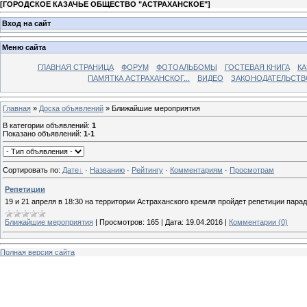
[
ГОРОДСКОЕ КАЗАЧЬЕ ОБЩЕСТВО "АСТРАХАНСКОЕ"
]
Вход на сайт
Меню сайта
ГЛАВНАЯ СТРАНИЦА
ФОРУМ
ФОТОАЛЬБОМЫ
ГОСТЕВАЯ КНИГА
КА
ПАМЯТКА АСТРАХАНСКОГ...
ВИДЕО
ЗАКОНОДАТЕЛЬСТВ
Главная
»
Доска объявлений
» Ближайшие мероприятия
В категории объявлений
:
1
Показано объявлений
:
1-1
Сортировать по
:
Дате
·
Названию
·
Рейтингу
·
Комментариям
·
Просмотрам
Репетиции
19 и 21 апреля в 18:30 на территории Астраханского кремля пройдет репетиции пара
Ближайшие мероприятия
|
Просмотров:
165
|
Дата:
19.04.2016
|
Комментарии (0)
Полная версия сайта